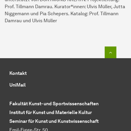
Prof. Tillmann Damrau. Kurator*innen: Ulvis Müller, Jutta
Niggemann und Pia Schepers. Katalog: Prof. Tillmann
Damrau und Ulvis Müller
Zum Seit
Kontakt
UniMail
Fakultät Kunst- und Sportwissenschaften
Institut für Kunst und Materielle Kultur
Seminar für Kunst und Kunstwissenschaft
Emil-Figge-Str. 50