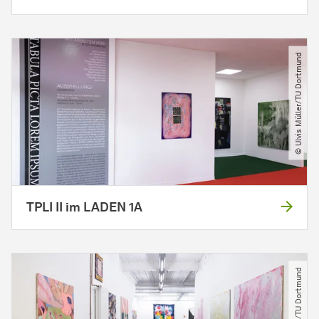
© Ulvis Müller​/​TU Dortmund
TPLI II im LADEN 1A