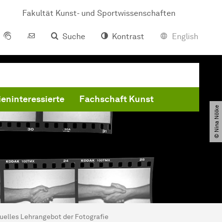
Fakultät Kunst- und Sportwissenschaften
Suche
Kontrast
English
eninteressierte
Fachschaft Kunst
© Nina Nölke
uelles Lehrangebot der Fotografie