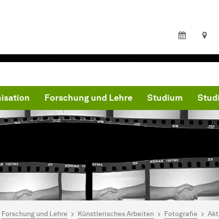
isation
Forschung und Lehre
Studium
Studi
ind hier:
artseite
Forschung und Lehre
Künstlerisches Arbeiten
Fotografie
Akt