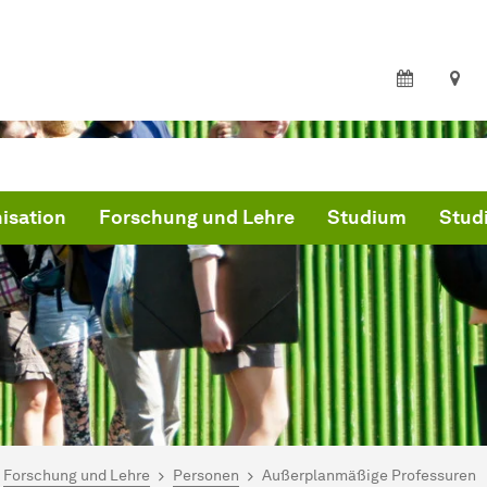
isation
Forschung und Lehre
Studium
Studi
ind hier:
artseite
Forschung und Lehre
Personen
Außerplanmäßige Professuren