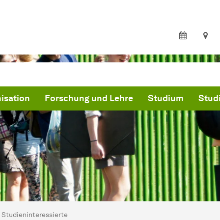
isation
Forschung und Lehre
Studium
Studi
ind hier:
artseite
Studieninteressierte